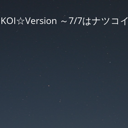
UKOI☆Version ～7/7はナツ